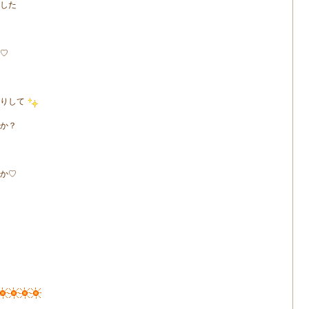
した
♡
りして
か？
か♡