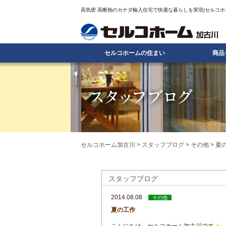
高気密 高断熱のカナダ輸入住宅で快適な暮らしを実現|セルコホ
セルコホームの住まい
商品
セルコホーム加古川
>
スタッフブログ
>
その他
> 夏
スタッフブログ
2014.08.08
その他
夏の工作