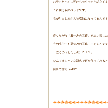
お昼もたべずに朝からモクモクと組立てま
これ実は収納ベッドです。
右が引出し左が大物収納になってるんです
作りながら「夏休みの工作」を思い出した
今の小学生も夏休みの工作ってあるんです
「ぼくの（わたしの）ＤＩＹ」
なんてオシャレな題名で何か作ってみると
自身で作ろう=DIY