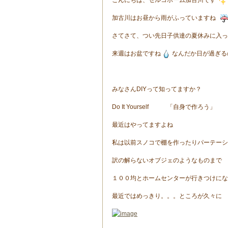
こんにちは、セルコホーム加古川です
加古川はお昼から雨がふっていますね
さてさて、つい先日子供達の夏休みに入っ
来週はお盆ですね
なんだか日が過ぎる
みなさんDIYって知ってますか？
Do It Yourself 「自身で作ろう」
最近はやってますよね
私は以前スノコで棚を作ったりパーテーシ
訳の解らないオブジェのようなものまで (;
１００均とホームセンターが行きつけにな
最近ではめっきり。。。ところが久々に